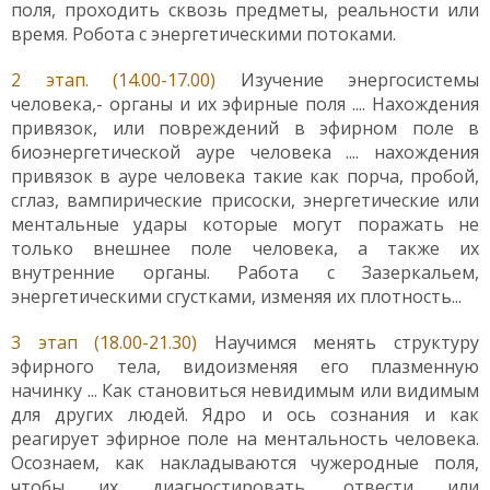
поля, проходить сквозь предметы, реальности или
время. Робота с энергетическими потоками.
2 этап. (14.00-17.00)
Изучение энергосистемы
человека,- органы и их эфирные поля .... Нахождения
привязок, или повреждений в эфирном поле в
биоэнергетической ауре человека .... нахождения
привязок в ауре человека такие как порча, пробой,
сглаз, вампирические присоски, энергетические или
ментальные удары которые могут поражать не
только внешнее поле человека, а также их
внутренние органы. Работа с Зазеркальем,
энергетическими сгустками, изменяя их плотность...
3 этап (18.00-21.30)
Научимся менять структуру
эфирного тела, видоизменяя его плазменную
начинку ... Как становиться невидимым или видимым
для других людей. Ядро и ось сознания и как
реагирует эфирное поле на ментальность человека.
Осознаем, как накладываются чужеродные поля,
чтобы их диагностировать, отвести или