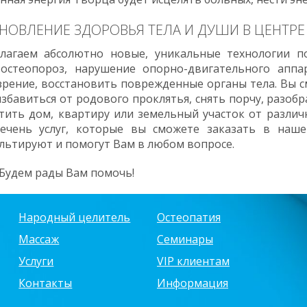
НОВЛЕНИЕ ЗДОРОВЬЯ ТЕЛА И ДУШИ В ЦЕНТРЕ
лагаем абсолютно новые, уникальные технологии 
 оcтеопороз, нарушение опорно-двигательного аппар
зрение, восстановить поврежденные органы тела. Вы 
избавиться от родового проклятья, снять порчу, разо
тить дом, квартиру или земельный участок от различ
речень услуг, которые вы сможете заказать в наш
льтируют и помогут Вам в любом вопросе.
 Будем рады Вам помочь!
Народный целитель
Остеопатия
Массаж
Семинары
Услуги
VIP клиентам
Контакты
Информация