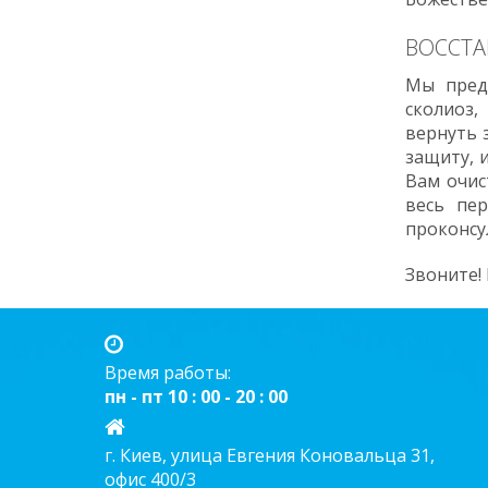
ВОССТА
Мы пред
сколиоз,
вернуть 
защиту, 
Вам очис
весь пе
проконсу
Звоните!
Время работы:
пн - пт 10 : 00 - 20 : 00
г. Киев, улица Евгения Коновальца 31,
офис 400/3