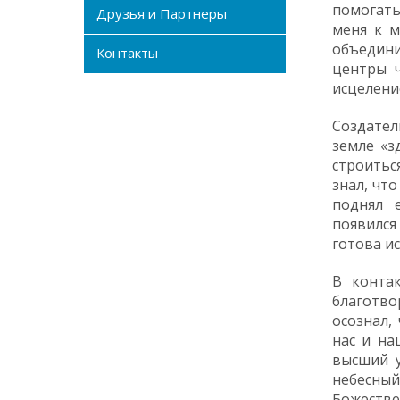
помогать
Друзья и Партнеры
меня к м
объедини
Контакты
центры ч
исцелени
Создател
земле «з
строитьс
знал, чт
поднял 
появился
готова и
В контак
благотво
осознал,
нас и на
высший у
небесный
Божестве