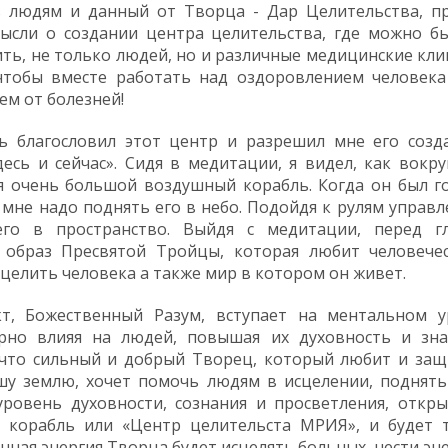
 людям и данный от Творца - Дар Целительства, п
ысли о создании центра целительства, где можно б
ть, не только людей, но и различные медицинские кли
тобы вместе работать над оздоровлением человека
ем от болезней!
ь благословил этот центр и разрешил мне его созд
десь и сейчас». Сидя в медитации, я видел, как вокру
я очень большой воздушный корабль. Когда он был го
о мне надо поднять его в небо. Подойдя к рулям управл
его в пространство. Выйдя с медитации, перед г
 образ Пресвятой Тройцы, которая любит человече
сцелить человека а также мир в котором он живет.
т, Божественный Разум, вступает на ментальном у
рно влияя на людей, повышая их духовность и зна
 что сильный и добрый Творец, который любит и за
шу землю, хочет помочь людям в исцелении, поднять
ровень духовности, сознания и просветления, откры
 корабль или «Центр целительста МРИЯ», и будет 
нная энергия Творца будет исцелять больных, нести эн