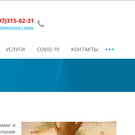
97)315-02-31
Связаться с нами
УСЛУГИ
СOVID-19
КОНТАКТЫ
пами и
елание