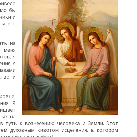
ривело
ыло бы
ники и
 и его
ать на
г меня
тов, я
ения, я
лазами
ство и
ровне,
ния. Я
щищает
 их на
в путь к вознесению человека и Земли. Этот
тем духовным кивотом исцеления, в котором
ергию жизни и любви !